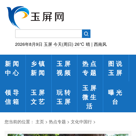
2026年8月9日
玉屏
今天(周日)
26℃
晴 | 西南风
新闻
乡镇
玉屏
热点
图说
中心
新闻
视频
专题
玉屏
玉屏
领导
玉屏
玩转
曝光
微生
信箱
文艺
玉屏
台
活
您当前的位置：
主页
>
热点专题
>
文化中国行
>