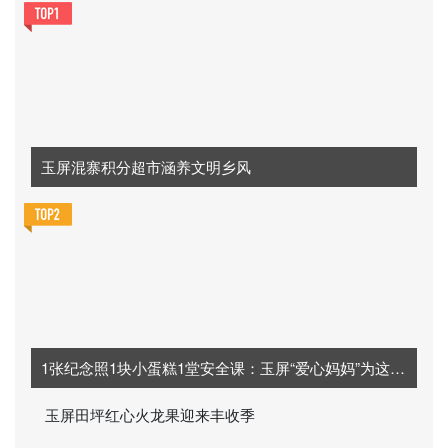
玉屏混寨积分超市涵养文明乡风
1张纪念照1块小蛋糕1堂安全课：玉屏“爱心妈妈”为这群孩子定制“夏日限定”记忆
玉屏田坪红心火龙果迎来丰收季