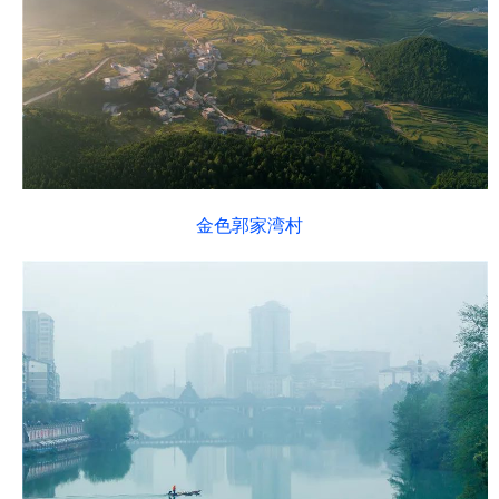
金色郭家湾村