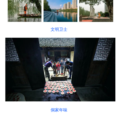
文明卫士
侗家年味