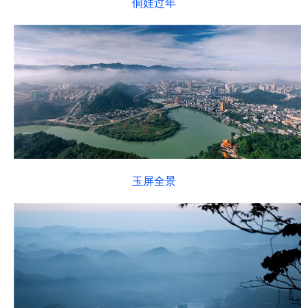
侗娃过年
玉屏全景