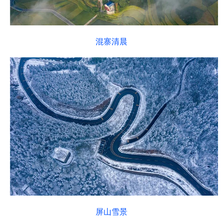
混寨清晨
屏山雪景