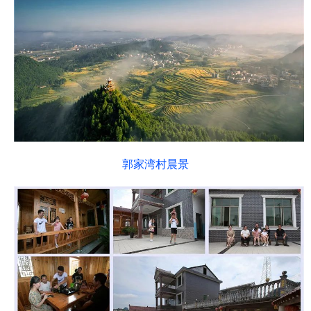
郭家湾村晨景