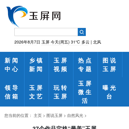
2026年8月7日
玉屏
今天(周五)
31℃
多云 | 北风
新闻
乡镇
玉屏
热点
图说
中心
新闻
视频
专题
玉屏
玉屏
领导
玉屏
玩转
曝光
微生
信箱
文艺
玉屏
台
活
您当前的位置：
主页
>
图说玉屏
>
自然风光
>
37个作品定格“最美”玉屏