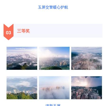
玉屏交警暖心护航
三等奖
03
清新玉屏