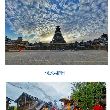
侗乡风情园