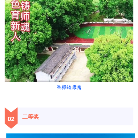
香樟铸师魂
二等奖
02