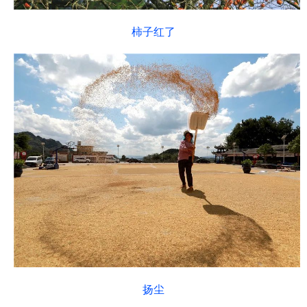
柿子红了
扬尘