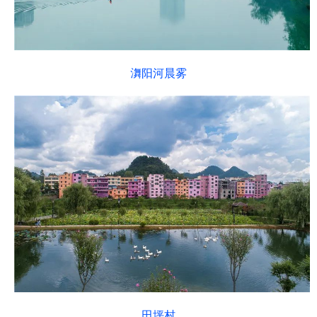
㵲阳河晨雾
田坪村