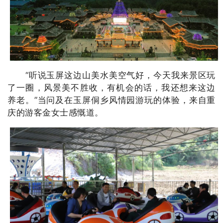
“听说玉屏这边山美水美空气好，今天我来景区玩
了一圈，风景美不胜收，有机会的话，我还想来这边
养老。”当问及在玉屏侗乡风情园游玩的体验，来自重
庆的游客金女士感慨道。