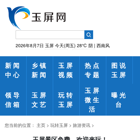
2026年8月7日
玉屏
今天(周五)
28℃
阴 | 西南风
新闻
乡镇
玉屏
热点
图说
中心
新闻
视频
专题
玉屏
玉屏
领导
玉屏
玩转
曝光
微生
信箱
文艺
玉屏
台
活
您当前的位置：
主页
>
玩转玉屏
>
旅游资讯
>
玉屏景区免费，欢迎来玩！