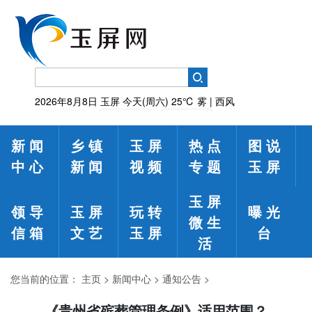
2026年8月8日
玉屏
今天(周六)
25℃
雾 | 西风
新闻
乡镇
玉屏
热点
图说
中心
新闻
视频
专题
玉屏
玉屏
领导
玉屏
玩转
曝光
微生
信箱
文艺
玉屏
台
活
您当前的位置：
主页
>
新闻中心
>
通知公告
>
《贵州省殡葬管理条例》适用范围？