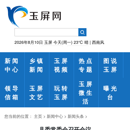
2026年8月10日
玉屏
今天(周一)
23℃
晴 | 西南风
新闻
乡镇
玉屏
热点
图说
中心
新闻
视频
专题
玉屏
玉屏
领导
玉屏
玩转
曝光
微生
信箱
文艺
玉屏
台
活
您当前的位置：
主页
>
新闻中心
>
新闻头条
>
县委常委会召开会议